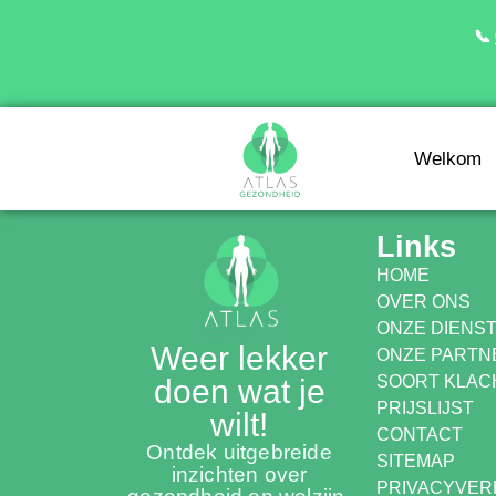
📞
Welkom
Links
HOME
OVER ONS
ONZE DIENS
Weer lekker
ONZE PARTN
SOORT KLAC
doen wat je
PRIJSLIJST
wilt!
CONTACT
Ontdek uitgebreide
SITEMAP
inzichten over
PRIVACYVER