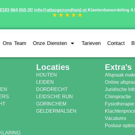
0183 664 655
✉️
info@atlasgezondheid.nl
Klantenbeoordeling
4.
★ ★ ★ ★ ★
Ons Team
Onze Diensten
Tarieven
Contact
B
Locaties
Extra's
HOUTEN
Afspraak mak
LEIDEN
Online afspr
TEN
DORDRECHT
Juridische Inf
ERS
LEIDSCHE RIJN
Chiropractie
HT
GORINCHEM
Fysiotherapie
GELDERMALSEN
Klachtenproc
Vacatures
Postuur optima
KLARING