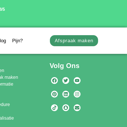
8/5
log
Pijn?
Afspraak maken
Volg Ons
en
aak maken
ormatie
edure
lisatie