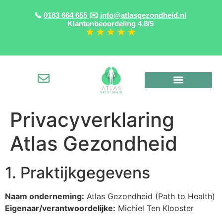
📞
0183 664 655
✉️
info@atlasgezondheid.nl
Klantenbeoordeling
4.8/5
★ ★ ★ ★ ★
Privacyverklaring
Atlas Gezondheid
1. Praktijkgegevens
Naam onderneming:
Atlas Gezondheid (Path to Health)
Eigenaar/verantwoordelijke:
Michiel Ten Klooster