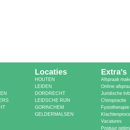
Locaties
Extra's
HOUTEN
Afspraak mak
LEIDEN
Online afspr
TEN
DORDRECHT
Juridische Inf
ERS
LEIDSCHE RIJN
Chiropractie
HT
GORINCHEM
Fysiotherapie
GELDERMALSEN
Klachtenproc
Vacatures
Postuur optima