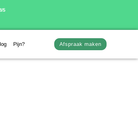
8/5
log
Pijn?
Afspraak maken