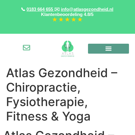
📞
0183 664 655
✉️
info@atlasgezondheid.nl
Klantenbeoordeling
4.8/5
★ ★ ★ ★ ★
Atlas Gezondheid –
Chiropractie,
Fysiotherapie,
Fitness & Yoga