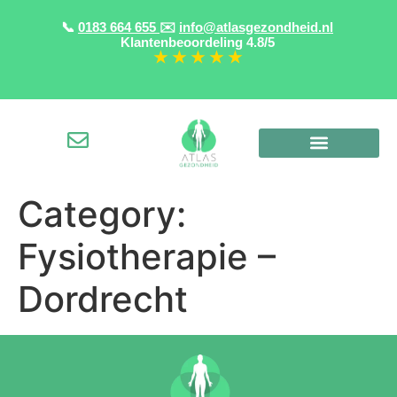
📞
0183 664 655
✉️
info@atlasgezondheid.nl
Klantenbeoordeling
4.8/5
★ ★ ★ ★ ★
Category:
Fysiotherapie –
Dordrecht