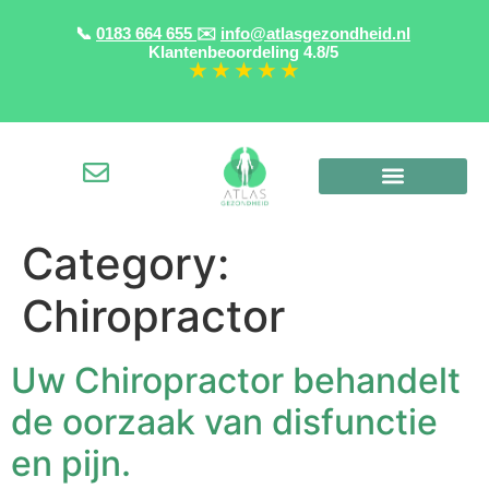
📞
0183 664 655
✉️
info@atlasgezondheid.nl
Klantenbeoordeling
4.8/5
★ ★ ★ ★ ★
Category:
Chiropractor
Uw Chiropractor behandelt
de oorzaak van disfunctie
en pijn.